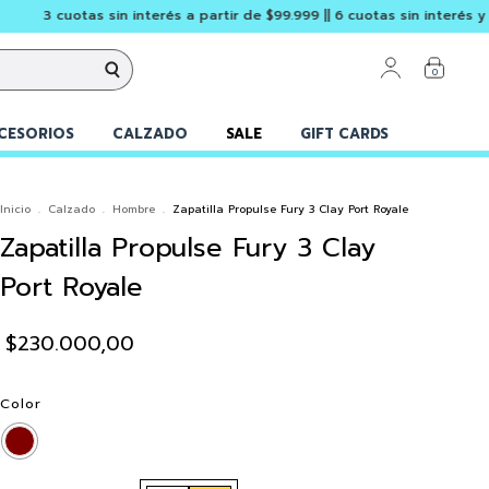
as sin interés a partir de $99.999 || 6 cuotas sin interés y envío grati
0
CESORIOS
CALZADO
SALE
GIFT CARDS
Inicio
.
Calzado
.
Hombre
.
Zapatilla Propulse Fury 3 Clay Port Royale
Zapatilla Propulse Fury 3 Clay
Port Royale
$230.000,00
Color