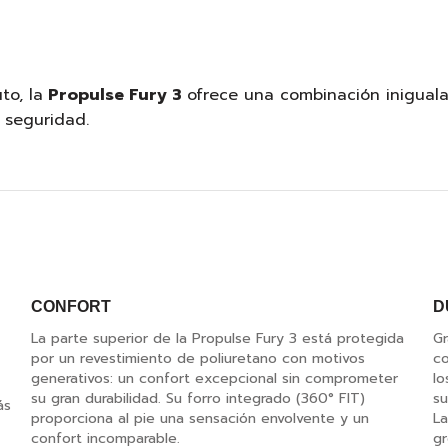
o, la
Propulse Fury 3
ofrece una combinación iniguala
 seguridad.
CONFORT
D
La parte superior de la Propulse Fury 3 está protegida
Gr
por un revestimiento de poliuretano con motivos
co
generativos: un confort excepcional sin comprometer
lo
su gran durabilidad. Su forro integrado (360° FIT)
su
ás
proporciona al pie una sensación envolvente y un
La
confort incomparable.
gr