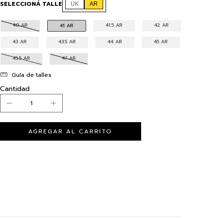
SELECCIONÁ TALLE
UK
AR
40 AR
41.5 AR
42 AR
41 AR
43 AR
43.5 AR
44 AR
45 AR
45.5 AR
47 AR
Guía de talles
Cantidad