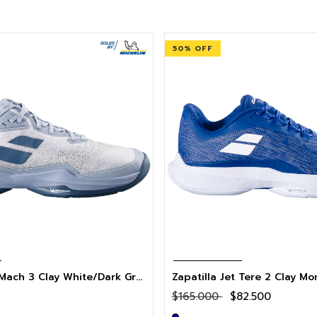
50
% OFF
Zapatilla Jet Mach 3 Clay White/Dark Grey
Zapatilla Jet Tere 2 Clay M
$165.000
$82.500