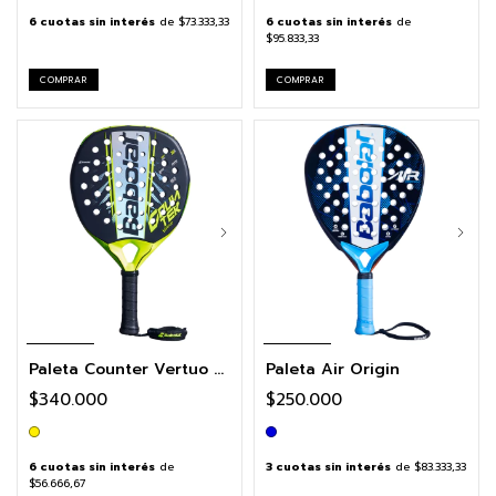
6
cuotas sin interés
de
$73.333,33
6
cuotas sin interés
de
$95.833,33
COMPRAR
COMPRAR
Paleta Counter Vertuo 2.6
Paleta Air Origin
$340.000
$250.000
6
cuotas sin interés
de
3
cuotas sin interés
de
$83.333,33
$56.666,67