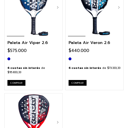
Paleta Air Viper 2.6
Paleta Air Veron 2.6
$575.000
$440.000
6
cuotas sin interés
de
6
cuotas sin interés
de
$73.333,33
$95.833,33
COMPRAR
COMPRAR