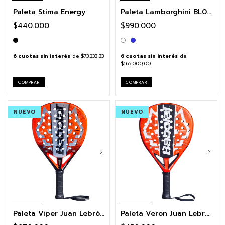
Paleta Stima Energy
Paleta Lamborghini BL003
$440.000
$990.000
6
cuotas sin interés
de
$73.333,33
6
cuotas sin interés
de
$165.000,00
COMPRAR
COMPRAR
NUEVO
NUEVO
Paleta Viper Juan Lebrón 3.0
Paleta Veron Juan Lebrón 3.0