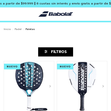
rtir de $99.999 || 6 cuotas sin interés y envío gratis a partir de $299.9
Inicio
.
Padel
.
Paletas
FILTROS
NUEVO
NUEVO