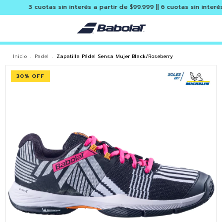
3 cuotas sin interés a partir de $99.999 || 6 cuotas sin interés y e
Inicio
.
Padel
.
Zapatilla Pádel Sensa Mujer Black/Roseberry
30
% OFF