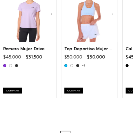
Remera Mujer Drive
Top Deportivo Mujer Aero
$45.000
$31.500
$50.000
$30.000
$4
+1
COMPRAR
COMPRAR
CO