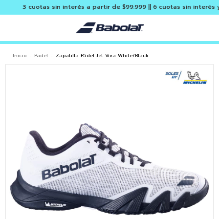
3 cuotas sin interés a partir de $99.999 || 6 cuotas sin interés y en
Inicio
.
Padel
.
Zapatilla Pádel Jet Viva White/Black