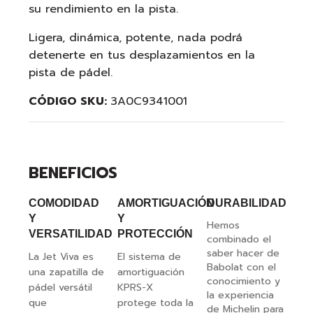
su rendimiento en la pista.
Ligera, dinámica, potente, nada podrá
detenerte en tus desplazamientos en la
pista de pádel.
CÓDIGO SKU:
3A0C9341001
BENEFICIOS
COMODIDAD
AMORTIGUACIÓN
DURABILIDAD
Y
Y
Hemos
VERSATILIDAD
PROTECCIÓN
combinado el
saber hacer de
La Jet Viva es
El sistema de
Babolat con el
una zapatilla de
amortiguación
conocimiento y
pádel versátil
KPRS-X
la experiencia
que
protege toda la
de Michelin para