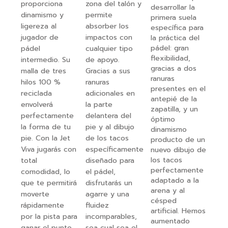
proporciona
zona del talón y
desarrollar la
dinamismo y
permite
primera suela
ligereza al
absorber los
específica para
jugador de
impactos con
la práctica del
pádel: gran
pádel
cualquier tipo
flexibilidad,
intermedio. Su
de apoyo.
gracias a dos
malla de tres
Gracias a sus
ranuras
hilos 100 %
ranuras
presentes en el
reciclada
adicionales en
antepié de la
envolverá
la parte
zapatilla, y un
perfectamente
delantera del
óptimo
la forma de tu
pie y al dibujo
dinamismo
pie. Con la Jet
de los tacos
producto de un
Viva jugarás con
específicamente
nuevo dibujo de
los tacos
total
diseñado para
perfectamente
comodidad, lo
el pádel,
adaptado a la
que te permitirá
disfrutarás un
arena y al
moverte
agarre y una
césped
rápidamente
fluidez
artificial. Hemos
por la pista para
incomparables,
aumentado
ganar el punto.
sea cual sea el