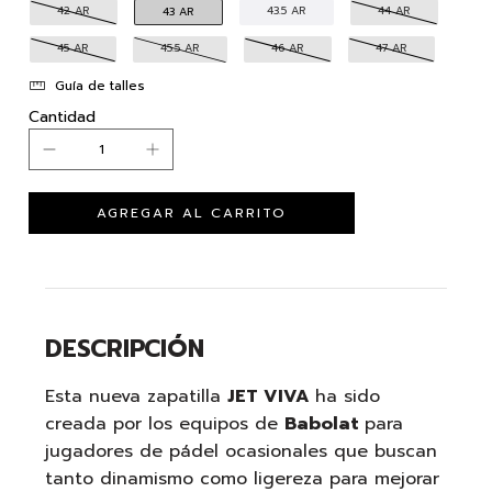
42 AR
43.5 AR
44 AR
43 AR
45 AR
45.5 AR
46 AR
47 AR
Guía de talles
Cantidad
DESCRIPCIÓN
Esta nueva zapatilla
JET VIVA
ha sido
creada por los equipos de
Babolat
para
jugadores de pádel ocasionales que buscan
tanto dinamismo como ligereza para mejorar