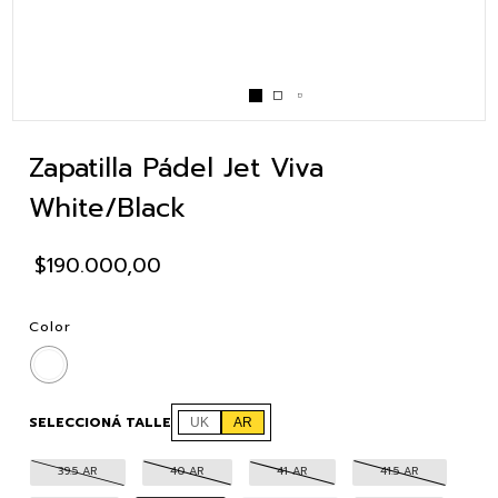
Zapatilla Pádel Jet Viva
White/Black
$190.000,00
Color
SELECCIONÁ TALLE
UK
AR
39.5 AR
40 AR
41 AR
41.5 AR