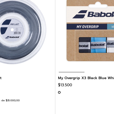
t
My Overgrip X3 Black Blue Wh
$13.500
s
de
$35.000,00