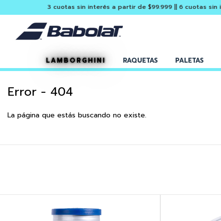
3 cuotas sin interés a partir de $99.999 || 6 cuotas sin interés
LAMBORGHINI
RAQUETAS
PALETAS
Error - 404
La página que estás buscando no existe.