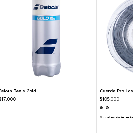
Pelota Tenis Gold
Cuerda Pro Las
$17.000
$105.000
3
cuotas sin interé