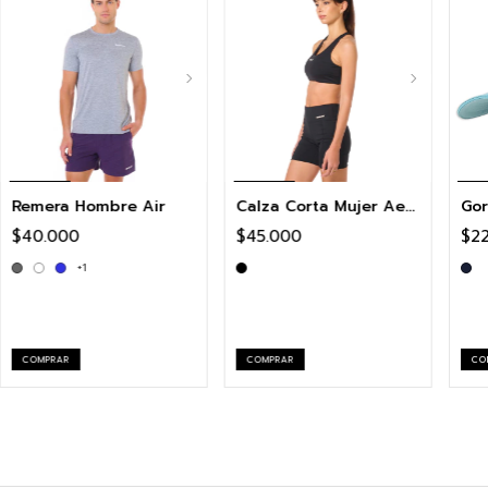
Remera Hombre Air
Calza Corta Mujer Aero
$40.000
$45.000
$2
+1
COMPRAR
COMPRAR
CO