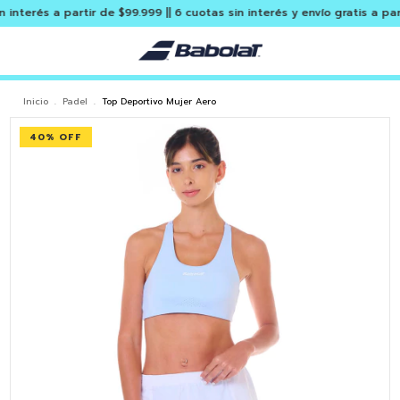
rés a partir de $99.999 || 6 cuotas sin interés y envío gratis a partir 
Inicio
.
Padel
.
Top Deportivo Mujer Aero
40
% OFF