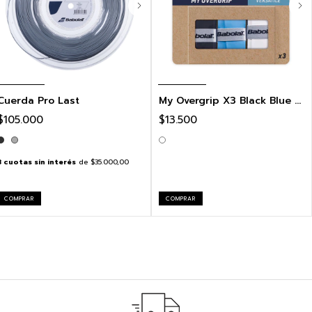
Cuerda Pro Last
My Overgrip X3 Black Blue White
$105.000
$13.500
3
cuotas sin interés
de
$35.000,00
COMPRAR
COMPRAR