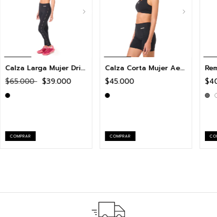
Calza Larga Mujer Drive
Calza Corta Mujer Aero
Rem
$65.000
$39.000
$45.000
$4
COMPRAR
COMPRAR
CO