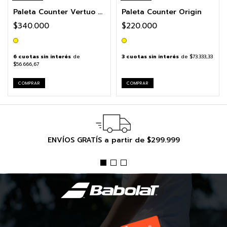
Paleta Counter Vertuo 2.6
Paleta Counter Origin
$340.000
$220.000
6
cuotas sin interés
de
3
cuotas sin interés
de
$73.333,33
$56.666,67
COMPRAR
COMPRAR
ENVÍOS GRATÍS a partir de $299.999