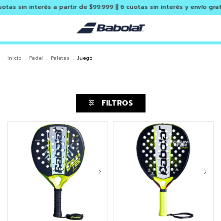
as sin interés a partir de $99.999 || 6 cuotas sin interés y envío grati
Inicio
.
Padel
.
Paletas
.
Juego
FILTROS