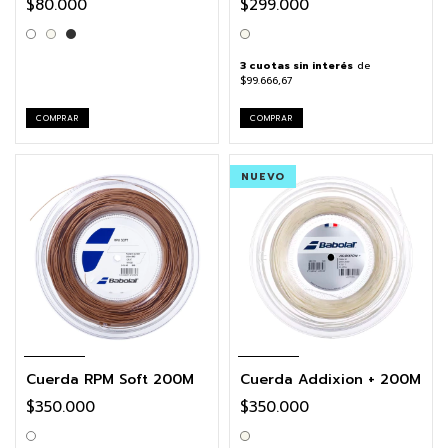
$80.000
$299.000
3
cuotas sin interés
de
$99.666,67
COMPRAR
COMPRAR
NUEVO
Cuerda RPM Soft 200M
Cuerda Addixion + 200M
$350.000
$350.000