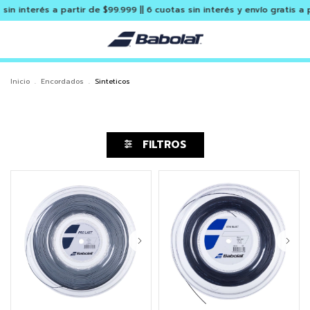
interés a partir de $99.999 || 6 cuotas sin interés y envío gratis a par
Inicio
.
Encordados
.
Sinteticos
FILTROS